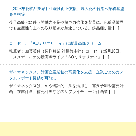
【2026年化粧品業界】生産性向上支援、属人化の解消へ業務基盤
を再構築
少子高齢化に伴う労働力不足や競争力強化を背景に、化粧品業界
でも生産性向上への取り組みが加速している。多品種少量 […]
コーセー、「AQミリオリティ」に新最高峰クリーム
執筆者：加藤英俊（週刊粧業 社長兼主幹）コーセーは9月16日、
コスメデコルテの最高峰ライン「AQミリオリティ」 […]
ザイオネックス、計画立案業務の高度化を支援、企業ごとのカス
タムレポート提供が可能に
ザイオネックスは、AIや統計的手法を活用し、需要予測や需要計
画、在庫計画、補充計画などのサプライチェーン計画業 […]