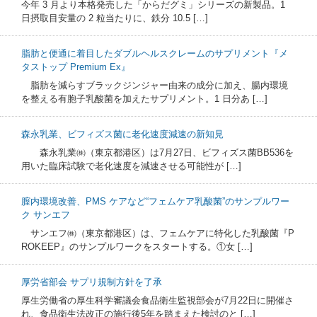
今年 3 月より本格発売した「からだグミ」シリーズの新製品。1
日摂取目安量の 2 粒当たりに、鉄分 10.5 […]
脂肪と便通に着目したダブルヘルスクレームのサプリメント『メ
タストップ Premium Ex』
脂肪を減らすブラックジンジャー由来の成分に加え、腸内環境
を整える有胞子乳酸菌を加えたサプリメント。1 日分あ […]
森永乳業、ビフィズス菌に老化速度減速の新知見
森永乳業㈱（東京都港区）は7月27日、ビフィズス菌BB536を
用いた臨床試験で老化速度を減速させる可能性が […]
膣内環境改善、PMS ケアなど“フェムケア乳酸菌”のサンプルワー
ク サンエフ
サンエフ㈱（東京都港区）は、フェムケアに特化した乳酸菌『P
ROKEEP』のサンプルワークをスタートする。①女 […]
厚労省部会 サプリ規制方針を了承
厚生労働省の厚生科学審議会食品衛生監視部会が7月22日に開催さ
れ、食品衛生法改正の施行後5年を踏まえた検討のと […]