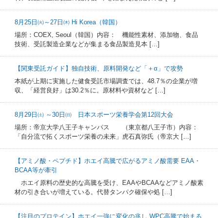
8月25日㈫～27日㈭ Hi Korea（韓国）
場所：COEX, Seoul（韓国）内容： 機能性素材、添加物、食品
技術、受託製造企業などが集まる食品製造見本 […]
【関東受託ガイド】独自技術、原料開発など「＋α」で攻勢
本紙が上期に実施した健食受託市場調査では、48.7％の企業が増
収、「経営良好」は30.2％に。原材料や資材など […]
8月29日㈯ ～30日㈰ 日本スポーツ栄養学会第12回大会
場所：帝京大学八王子キャンパス （東京都八王子市）内容：
「自分流で拓くスポーツ栄養の未来」虎石真弥氏（帝京大 […]
【アミノ酸・ペプチド】ホエイ高騰で広がるアミノ酸需要 EAA・
BCAA等が牽引
ホエイ原料の歴史的な高騰を受け、EAAやBCAAなどアミノ酸素
材の引き合いが増えている。代替タンパク確保や処 […]
【注目のプロテイン】ホエイ一強に変化の兆し WPC高騰で始まる