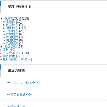
業種で検索する
▼
化粧品OEM
(268)
北海道
(10)
東北地方
(7)
関東地方
(112)
中部地方
(29)
近畿地方
(63)
中国地方
(7)
四国地方
(8)
九州地方
(14)
►
包装資材
(38)
原料
(10)
コンサルタント
(5)
製造設備
(7)
化粧品商社・問屋
(6)
最近の投稿
ラ・シンシア株式会社
佳秀工業株式会社
株式会社山忠