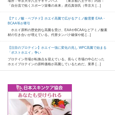
場所：帝京大学八王子キャンパス （東京都八王子市）内容：
「自分流で拓くスポーツ栄養の未来」虎石真弥氏（帝京大 […]
【アミノ酸・ペプチド】ホエイ高騰で広がるアミノ酸需要 EAA・
BCAA等が牽引
ホエイ原料の歴史的な高騰を受け、EAAやBCAAなどアミノ酸素
材の引き合いが増えている。代替タンパク確保や処 […]
【注目のプロテイン】ホエイ一強に変化の兆し WPC高騰で始まる
「ポストホエイ」争い
プロテイン市場が転換点を迎えている。長らく市場の中心だった
ホエイプロテインの原料価格が高騰しているためだ。業界 […]