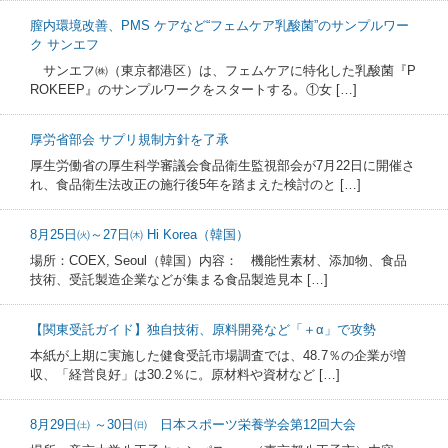
膣内環境改善、PMS ケアなど“フェムケア乳酸菌”のサンプルワー
ク サンエフ
サンエフ㈱（東京都港区）は、フェムケアに特化した乳酸菌『P
ROKEEP』のサンプルワークをスタートする。①女 […]
厚労省部会 サプリ規制方針を了承
厚生労働省の厚生科学審議会食品衛生監視部会が7月22日に開催さ
れ、食品衛生法改正の施行後5年を踏まえた検討のと […]
8月25日㈫～27日㈭ Hi Korea（韓国）
場所：COEX, Seoul（韓国）内容： 機能性素材、添加物、食品
技術、受託製造企業などが集まる食品製造見本 […]
【関東受託ガイド】独自技術、原料開発など「＋α」で攻勢
本紙が上期に実施した健食受託市場調査では、48.7％の企業が増
収、「経営良好」は30.2％に。原材料や資材など […]
8月29日㈯ ～30日㈰ 日本スポーツ栄養学会第12回大会