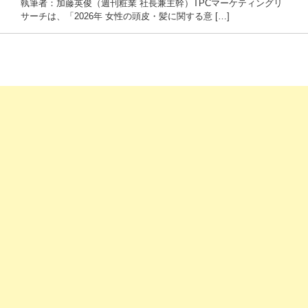
執筆者：加藤英俊（週刊粧業 社長兼主幹）TPCマーケティングリ
サーチは、「2026年 女性の頭皮・髪に関する意 […]