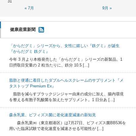
31
« 7月
9月 »
健康産業新聞
「からだグミ」シリーズから、女性に嬉しい『鉄グミ』が誕生
『からだグミ 鉄グミ』
今年 3 月より本格発売した「からだグミ」シリーズの新製品。1
日摂取目安量の 2 粒当たりに、鉄分 10.5 […]
脂肪と便通に着目したダブルヘルスクレームのサプリメント『メ
タストップ Premium Ex』
脂肪を減らすブラックジンジャー由来の成分に加え、腸内環境
を整える有胞子乳酸菌を加えたサプリメント。1 日分あ […]
森永乳業、ビフィズス菌に老化速度減速の新知見
森永乳業㈱（東京都港区）は7月27日、ビフィズス菌BB536を
用いた臨床試験で老化速度を減速させる可能性が […]