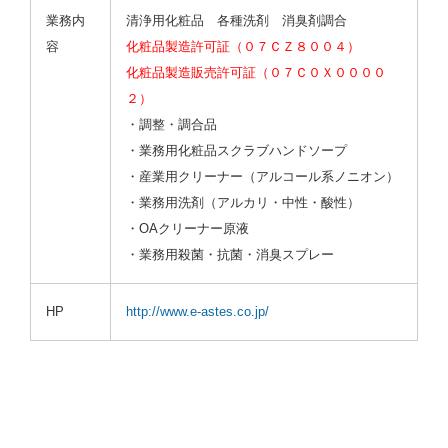
業務内
清浄用化粧品 各種洗剤 消臭剤調合
容
化粧品製造許可証（０７ＣＺ８００４）
化粧品製造販売許可証（０７Ｃ０Ｘ００００
２）
・調整・調合品
・業務用化粧品スクラブハンドソープ
・産業用クリーナー（アルコール系ノニオン）
・業務用洗剤（アルカリ・中性・酸性）
・OAクリーナー原液
・業務用殺菌・抗菌・消臭スプレー
HP
http://www.e-astes.co.jp/