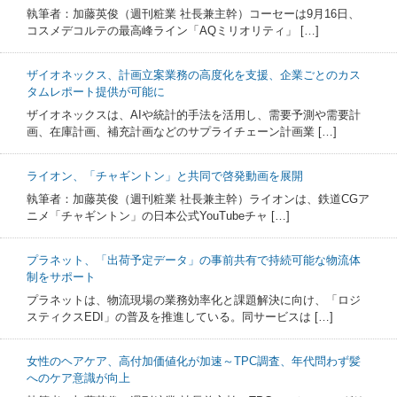
執筆者：加藤英俊（週刊粧業 社長兼主幹）コーセーは9月16日、
コスメデコルテの最高峰ライン「AQミリオリティ」 […]
ザイオネックス、計画立案業務の高度化を支援、企業ごとのカス
タムレポート提供が可能に
ザイオネックスは、AIや統計的手法を活用し、需要予測や需要計
画、在庫計画、補充計画などのサプライチェーン計画業 […]
ライオン、「チャギントン」と共同で啓発動画を展開
執筆者：加藤英俊（週刊粧業 社長兼主幹）ライオンは、鉄道CGア
ニメ「チャギントン」の日本公式YouTubeチャ […]
プラネット、「出荷予定データ」の事前共有で持続可能な物流体
制をサポート
プラネットは、物流現場の業務効率化と課題解決に向け、「ロジ
スティクスEDI」の普及を推進している。同サービスは […]
女性のヘアケア、高付加価値化が加速～TPC調査、年代問わず髪
へのケア意識が向上