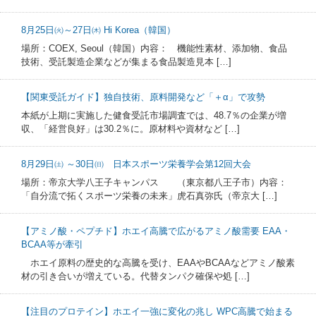
8月25日㈫～27日㈭ Hi Korea（韓国）
場所：COEX, Seoul（韓国）内容： 機能性素材、添加物、食品
技術、受託製造企業などが集まる食品製造見本 […]
【関東受託ガイド】独自技術、原料開発など「＋α」で攻勢
本紙が上期に実施した健食受託市場調査では、48.7％の企業が増
収、「経営良好」は30.2％に。原材料や資材など […]
8月29日㈯ ～30日㈰ 日本スポーツ栄養学会第12回大会
場所：帝京大学八王子キャンパス （東京都八王子市）内容：
「自分流で拓くスポーツ栄養の未来」虎石真弥氏（帝京大 […]
【アミノ酸・ペプチド】ホエイ高騰で広がるアミノ酸需要 EAA・
BCAA等が牽引
ホエイ原料の歴史的な高騰を受け、EAAやBCAAなどアミノ酸素
材の引き合いが増えている。代替タンパク確保や処 […]
【注目のプロテイン】ホエイ一強に変化の兆し WPC高騰で始まる