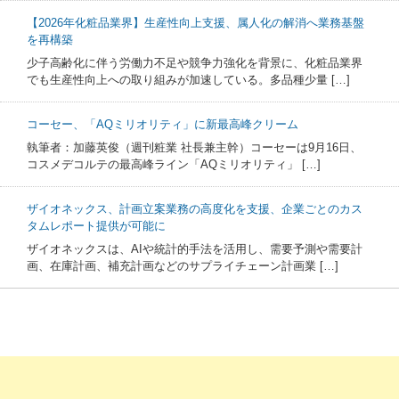
【2026年化粧品業界】生産性向上支援、属人化の解消へ業務基盤
を再構築
少子高齢化に伴う労働力不足や競争力強化を背景に、化粧品業界
でも生産性向上への取り組みが加速している。多品種少量 […]
コーセー、「AQミリオリティ」に新最高峰クリーム
執筆者：加藤英俊（週刊粧業 社長兼主幹）コーセーは9月16日、
コスメデコルテの最高峰ライン「AQミリオリティ」 […]
ザイオネックス、計画立案業務の高度化を支援、企業ごとのカス
タムレポート提供が可能に
ザイオネックスは、AIや統計的手法を活用し、需要予測や需要計
画、在庫計画、補充計画などのサプライチェーン計画業 […]