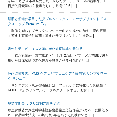
今年 3 月より本格発売した「からだグミ」シリーズの新製品。1
日摂取目安量の 2 粒当たりに、鉄分 10.5 […]
脂肪と便通に着目したダブルヘルスクレームのサプリメント『メ
タストップ Premium Ex』
脂肪を減らすブラックジンジャー由来の成分に加え、腸内環境
を整える有胞子乳酸菌を加えたサプリメント。1 日分あ […]
森永乳業、ビフィズス菌に老化速度減速の新知見
森永乳業㈱（東京都港区）は7月27日、ビフィズス菌BB536を
用いた臨床試験で老化速度を減速させる可能性が […]
膣内環境改善、PMS ケアなど“フェムケア乳酸菌”のサンプルワー
ク サンエフ
サンエフ㈱（東京都港区）は、フェムケアに特化した乳酸菌『P
ROKEEP』のサンプルワークをスタートする。①女 […]
厚労省部会 サプリ規制方針を了承
厚生労働省の厚生科学審議会食品衛生監視部会が7月22日に開催さ
れ、食品衛生法改正の施行後5年を踏まえた検討のと […]