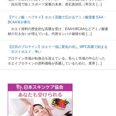
「自分流で拓くスポーツ栄養の未来」虎石真弥氏（帝京大 […]
【アミノ酸・ペプチド】ホエイ高騰で広がるアミノ酸需要 EAA・
BCAA等が牽引
ホエイ原料の歴史的な高騰を受け、EAAやBCAAなどアミノ酸素
材の引き合いが増えている。代替タンパク確保や処 […]
【注目のプロテイン】ホエイ一強に変化の兆し WPC高騰で始まる
「ポストホエイ」争い
プロテイン市場が転換点を迎えている。長らく市場の中心だった
ホエイプロテインの原料価格が高騰しているためだ。業界 […]