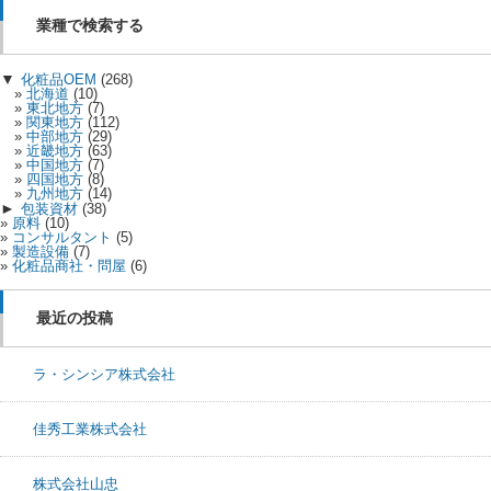
業種で検索する
▼
化粧品OEM
(268)
北海道
(10)
東北地方
(7)
関東地方
(112)
中部地方
(29)
近畿地方
(63)
中国地方
(7)
四国地方
(8)
九州地方
(14)
►
包装資材
(38)
原料
(10)
コンサルタント
(5)
製造設備
(7)
化粧品商社・問屋
(6)
最近の投稿
ラ・シンシア株式会社
佳秀工業株式会社
株式会社山忠