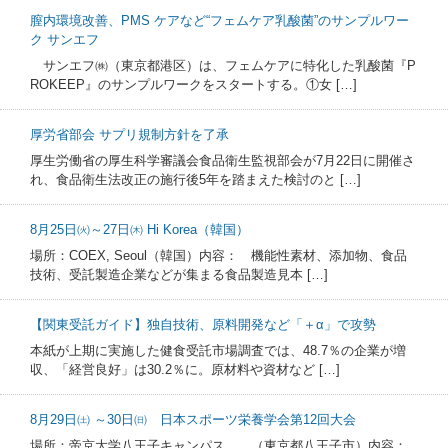
膣内環境改善、PMS ケアなど“フェムケア乳酸菌”のサンプルワー
ク サンエフ
サンエフ㈱（東京都港区）は、フェムケアに特化した乳酸菌『P
ROKEEP』のサンプルワークをスタートする。①女 […]
厚労省部会 サプリ規制方針を了承
厚生労働省の厚生科学審議会食品衛生監視部会が7月22日に開催さ
れ、食品衛生法改正の施行後5年を踏まえた検討のと […]
8月25日㈫～27日㈭ Hi Korea（韓国）
場所：COEX, Seoul（韓国）内容： 機能性素材、添加物、食品
技術、受託製造企業などが集まる食品製造見本 […]
【関東受託ガイド】独自技術、原料開発など「＋α」で攻勢
本紙が上期に実施した健食受託市場調査では、48.7％の企業が増
収、「経営良好」は30.2％に。原材料や資材など […]
8月29日㈯ ～30日㈰ 日本スポーツ栄養学会第12回大会
場所：帝京大学八王子キャンパス （東京都八王子市）内容：