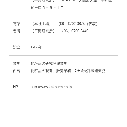
【平野研究所】〒547-0034 大阪府大阪市平野区
背戸口５－６－１７
電話
【本社工場】 （06）6702-0875（代表）
番号
【平野研究所】 （06）6760-5446
設立
1955年
業務
化粧品の研究開発業務
内容
化粧品の製造、販売業務、OEM受託製造業務
HP
http://www.kakouen.co.jp