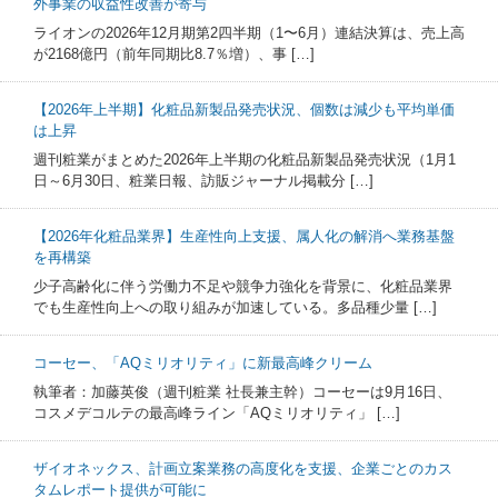
外事業の収益性改善が寄与
ライオンの2026年12月期第2四半期（1〜6月）連結決算は、売上高
が2168億円（前年同期比8.7％増）、事 […]
【2026年上半期】化粧品新製品発売状況、個数は減少も平均単価
は上昇
週刊粧業がまとめた2026年上半期の化粧品新製品発売状況（1月1
日～6月30日、粧業日報、訪販ジャーナル掲載分 […]
【2026年化粧品業界】生産性向上支援、属人化の解消へ業務基盤
を再構築
少子高齢化に伴う労働力不足や競争力強化を背景に、化粧品業界
でも生産性向上への取り組みが加速している。多品種少量 […]
コーセー、「AQミリオリティ」に新最高峰クリーム
執筆者：加藤英俊（週刊粧業 社長兼主幹）コーセーは9月16日、
コスメデコルテの最高峰ライン「AQミリオリティ」 […]
ザイオネックス、計画立案業務の高度化を支援、企業ごとのカス
タムレポート提供が可能に