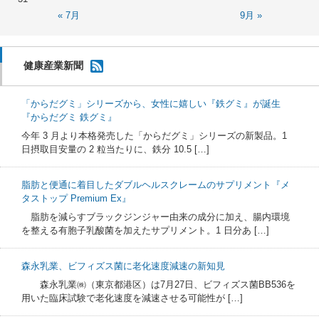
« 7月
9月 »
健康産業新聞
「からだグミ」シリーズから、女性に嬉しい『鉄グミ』が誕生
『からだグミ 鉄グミ』
今年 3 月より本格発売した「からだグミ」シリーズの新製品。1
日摂取目安量の 2 粒当たりに、鉄分 10.5 […]
脂肪と便通に着目したダブルヘルスクレームのサプリメント『メ
タストップ Premium Ex』
脂肪を減らすブラックジンジャー由来の成分に加え、腸内環境
を整える有胞子乳酸菌を加えたサプリメント。1 日分あ […]
森永乳業、ビフィズス菌に老化速度減速の新知見
森永乳業㈱（東京都港区）は7月27日、ビフィズス菌BB536を
用いた臨床試験で老化速度を減速させる可能性が […]