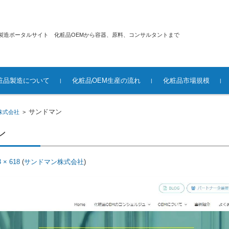
製造ポータルサイト 化粧品OEMから容器、原料、コンサルタントまで
粧品製造について
化粧品OEM生産の流れ
化粧品市場規模
サンドマン
株式会社
>
ン
3 × 618
(
サンドマン株式会社
)