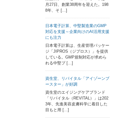
月27日、創業38周年を迎えた。198
8年、そ […]
日本電子計算、中堅製造業のGMP
対応を支援～企業向けのAI活用支援
にも注力
日本電子計算は、生産管理パッケー
ジ「JIPROS（ジプロス）」を提供
している。GMP規制対応が求めら
れる中堅プ […]
資生堂、リバイタル「アイゾーンブ
ースター」が好調
資生堂のエイジングケアブランド
「リバイタル（REVITAL）」は202
3年、先進美容皮膚科学に着目した
目もと用 […]