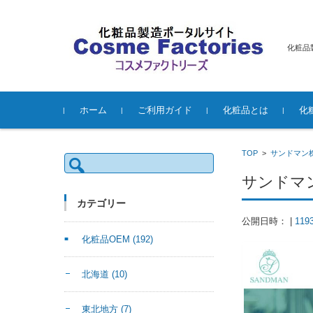
化粧品
コンテンツに移動
ホーム
ご利用ガイド
化粧品とは
化
TOP
>
サンドマン
検
索:
サンドマ
カテゴリー
公開日時：
|
119
化粧品OEM
(192)
北海道
(10)
東北地方
(7)