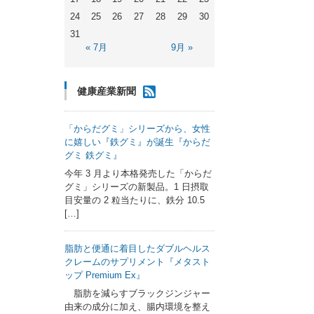
24
25
26
27
28
29
30
31
« 7月
9月 »
健康産業新聞
「からだグミ」シリーズから、女性
に嬉しい『鉄グミ』が誕生『からだ
グミ 鉄グミ』
今年 3 月より本格発売した「からだ
グミ」シリーズの新製品。1 日摂取
目安量の 2 粒当たりに、鉄分 10.5
[…]
脂肪と便通に着目したダブルヘルス
クレームのサプリメント『メタスト
ップ Premium Ex』
脂肪を減らすブラックジンジャー
由来の成分に加え、腸内環境を整え