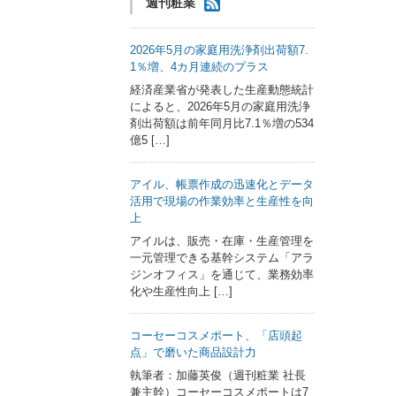
週刊粧業
2026年5月の家庭用洗浄剤出荷額7.
1％増、4カ月連続のプラス
経済産業省が発表した生産動態統計
によると、2026年5月の家庭用洗浄
剤出荷額は前年同月比7.1％増の534
億5 […]
アイル、帳票作成の迅速化とデータ
活用で現場の作業効率と生産性を向
上
アイルは、販売・在庫・生産管理を
一元管理できる基幹システム「アラ
ジンオフィス」を通じて、業務効率
化や生産性向上 […]
コーセーコスメポート、「店頭起
点」で磨いた商品設計力
執筆者：加藤英俊（週刊粧業 社長
兼主幹）コーセーコスメポートは7