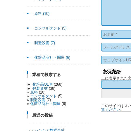
原料
(10)
コンサルタント
(5)
製造設備
(7)
化粧品商社・問屋
(6)
業種で検索する
上に表示された
►
化粧品OEM
(268)
►
包装資材
(38)
原料
(10)
コンサルタント
(5)
製造設備
(7)
化粧品商社・問屋
(6)
このサイトはスパム
覧ください
。
最近の投稿
ラ・シンシア株式会社