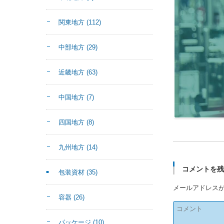
関東地方
(112)
中部地方
(29)
近畿地方
(63)
中国地方
(7)
四国地方
(8)
九州地方
(14)
コメントを
包装資材
(35)
メールアドレス
容器
(26)
パッケージ
(10)