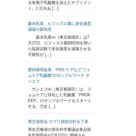
る有胞子乳酸菌を加えたサプリメン
ト。1 日分あ […]
森永乳業、ビフィズス菌に老化速度
減速の新知見
森永乳業㈱（東京都港区）は7
月27日、ビフィズス菌BB536を用い
た臨床試験で老化速度を減速させる
可能性が […]
膣内環境改善、PMS ケアなど“フェ
ムケア乳酸菌”のサンプルワーク サ
ンエフ
サンエフ㈱（東京都港区）は、フ
ェムケアに特化した乳酸菌『PROK
EEP』のサンプルワークをスタート
する。①女 […]
厚労省部会 サプリ規制方針を了承
厚生労働省の厚生科学審議会食品衛
生監視部会が7月22日に開催され、