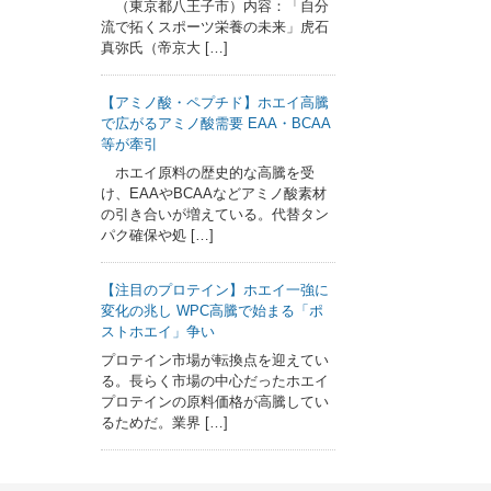
（東京都八王子市）内容：「自分
流で拓くスポーツ栄養の未来」虎石
真弥氏（帝京大 […]
【アミノ酸・ペプチド】ホエイ高騰
で広がるアミノ酸需要 EAA・BCAA
等が牽引
ホエイ原料の歴史的な高騰を受
け、EAAやBCAAなどアミノ酸素材
の引き合いが増えている。代替タン
パク確保や処 […]
【注目のプロテイン】ホエイ一強に
変化の兆し WPC高騰で始まる「ポ
ストホエイ」争い
プロテイン市場が転換点を迎えてい
る。長らく市場の中心だったホエイ
プロテインの原料価格が高騰してい
るためだ。業界 […]