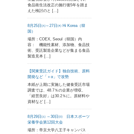
食品衛生法改正の施行後5年を踏ま
えた検討のと […]
8月25日㈫～27日㈭ Hi Korea（韓
国）
場所：COEX, Seoul（韓国）内
容： 機能性素材、添加物、食品技
術、受託製造企業などが集まる食品
製造見本 […]
【関東受託ガイド】独自技術、原料
開発など「＋α」で攻勢
本紙が上期に実施した健食受託市場
調査では、48.7％の企業が増収、
「経営良好」は30.2％に。原材料や
資材など […]
8月29日㈯ ～30日㈰ 日本スポーツ
栄養学会第12回大会
場所：帝京大学八王子キャンパス