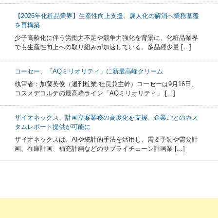
【2026年化粧品業界】生産性向上支援、属人化の解消へ業務基盤
を再構築
少子高齢化に伴う労働力不足や競争力強化を背景に、化粧品業界
でも生産性向上への取り組みが加速している。多品種少量 […]
コーセー、「AQミリオリティ」に新最高峰クリーム
執筆者：加藤英俊（週刊粧業 社長兼主幹）コーセーは9月16日、
コスメデコルテの最高峰ライン「AQミリオリティ」 […]
ザイオネックス、計画立案業務の高度化を支援、企業ごとのカス
タムレポート提供が可能に
ザイオネックスは、AIや統計的手法を活用し、需要予測や需要計
画、在庫計画、補充計画などのサプライチェーン計画業 […]