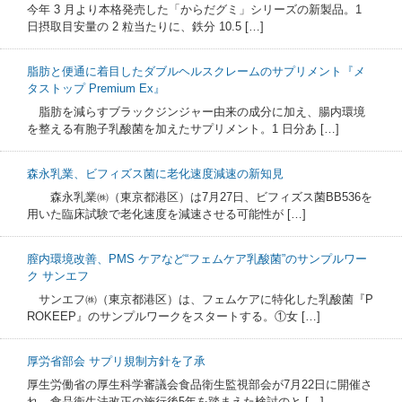
今年 3 月より本格発売した「からだグミ」シリーズの新製品。1
日摂取目安量の 2 粒当たりに、鉄分 10.5 […]
脂肪と便通に着目したダブルヘルスクレームのサプリメント『メ
タストップ Premium Ex』
脂肪を減らすブラックジンジャー由来の成分に加え、腸内環境
を整える有胞子乳酸菌を加えたサプリメント。1 日分あ […]
森永乳業、ビフィズス菌に老化速度減速の新知見
森永乳業㈱（東京都港区）は7月27日、ビフィズス菌BB536を
用いた臨床試験で老化速度を減速させる可能性が […]
膣内環境改善、PMS ケアなど“フェムケア乳酸菌”のサンプルワー
ク サンエフ
サンエフ㈱（東京都港区）は、フェムケアに特化した乳酸菌『P
ROKEEP』のサンプルワークをスタートする。①女 […]
厚労省部会 サプリ規制方針を了承
厚生労働省の厚生科学審議会食品衛生監視部会が7月22日に開催さ
れ、食品衛生法改正の施行後5年を踏まえた検討のと […]