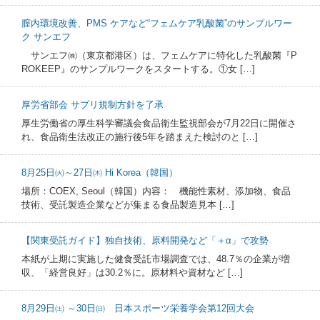
膣内環境改善、PMS ケアなど“フェムケア乳酸菌”のサンプルワー
ク サンエフ
サンエフ㈱（東京都港区）は、フェムケアに特化した乳酸菌『P
ROKEEP』のサンプルワークをスタートする。①女 […]
厚労省部会 サプリ規制方針を了承
厚生労働省の厚生科学審議会食品衛生監視部会が7月22日に開催さ
れ、食品衛生法改正の施行後5年を踏まえた検討のと […]
8月25日㈫～27日㈭ Hi Korea（韓国）
場所：COEX, Seoul（韓国）内容： 機能性素材、添加物、食品
技術、受託製造企業などが集まる食品製造見本 […]
【関東受託ガイド】独自技術、原料開発など「＋α」で攻勢
本紙が上期に実施した健食受託市場調査では、48.7％の企業が増
収、「経営良好」は30.2％に。原材料や資材など […]
8月29日㈯ ～30日㈰ 日本スポーツ栄養学会第12回大会