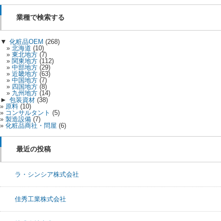
業種で検索する
▼
化粧品OEM
(268)
北海道
(10)
東北地方
(7)
関東地方
(112)
中部地方
(29)
近畿地方
(63)
中国地方
(7)
四国地方
(8)
九州地方
(14)
►
包装資材
(38)
原料
(10)
コンサルタント
(5)
製造設備
(7)
化粧品商社・問屋
(6)
最近の投稿
ラ・シンシア株式会社
佳秀工業株式会社