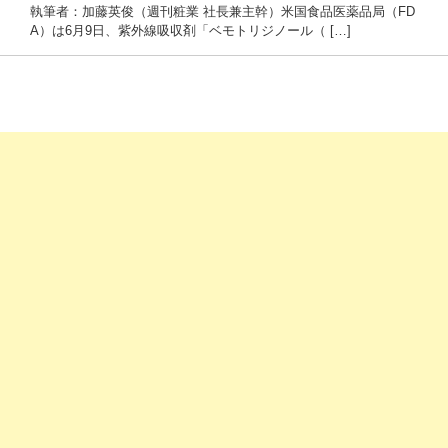
執筆者：加藤英俊（週刊粧業 社長兼主幹）米国食品医薬品局（FD
A）は6月9日、紫外線吸収剤「ベモトリジノール（ […]