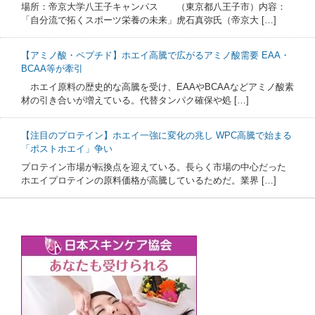
場所：帝京大学八王子キャンパス （東京都八王子市）内容：
「自分流で拓くスポーツ栄養の未来」虎石真弥氏（帝京大 […]
【アミノ酸・ペプチド】ホエイ高騰で広がるアミノ酸需要 EAA・
BCAA等が牽引
ホエイ原料の歴史的な高騰を受け、EAAやBCAAなどアミノ酸素
材の引き合いが増えている。代替タンパク確保や処 […]
【注目のプロテイン】ホエイ一強に変化の兆し WPC高騰で始まる
「ポストホエイ」争い
プロテイン市場が転換点を迎えている。長らく市場の中心だった
ホエイプロテインの原料価格が高騰しているためだ。業界 […]