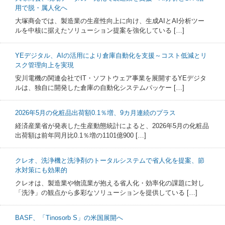
用で脱・属人化へ
大塚商会では、製造業の生産性向上に向け、生成AIとAI分析ツー
ルを中核に据えたソリューション提案を強化している […]
YEデジタル、AIの活用により倉庫自動化を支援～コスト低減とリ
スク管理向上を実現
安川電機の関連会社でIT・ソフトウェア事業を展開するYEデジタ
ルは、独自に開発した倉庫の自動化システムパッケー […]
2026年5月の化粧品出荷額0.1％増、9カ月連続のプラス
経済産業省が発表した生産動態統計によると、2026年5月の化粧品
出荷額は前年同月比0.1％増の1101億900 […]
クレオ、洗浄機と洗浄剤のトータルシステムで省人化を提案、節
水対策にも効果的
クレオは、製造業や物流業が抱える省人化・効率化の課題に対し
「洗浄」の観点から多彩なソリューションを提供している […]
BASF、「Tinosorb S」の米国展開へ