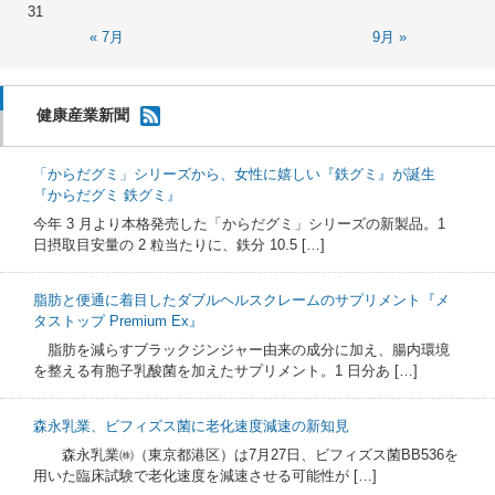
31
« 7月
9月 »
健康産業新聞
「からだグミ」シリーズから、女性に嬉しい『鉄グミ』が誕生
『からだグミ 鉄グミ』
今年 3 月より本格発売した「からだグミ」シリーズの新製品。1
日摂取目安量の 2 粒当たりに、鉄分 10.5 […]
脂肪と便通に着目したダブルヘルスクレームのサプリメント『メ
タストップ Premium Ex』
脂肪を減らすブラックジンジャー由来の成分に加え、腸内環境
を整える有胞子乳酸菌を加えたサプリメント。1 日分あ […]
森永乳業、ビフィズス菌に老化速度減速の新知見
森永乳業㈱（東京都港区）は7月27日、ビフィズス菌BB536を
用いた臨床試験で老化速度を減速させる可能性が […]