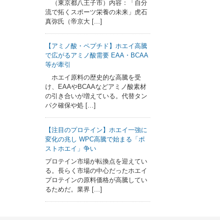
（東京都八王子市）内容：「自分
流で拓くスポーツ栄養の未来」虎石
真弥氏（帝京大 […]
【アミノ酸・ペプチド】ホエイ高騰
で広がるアミノ酸需要 EAA・BCAA
等が牽引
ホエイ原料の歴史的な高騰を受
け、EAAやBCAAなどアミノ酸素材
の引き合いが増えている。代替タン
パク確保や処 […]
【注目のプロテイン】ホエイ一強に
変化の兆し WPC高騰で始まる「ポ
ストホエイ」争い
プロテイン市場が転換点を迎えてい
る。長らく市場の中心だったホエイ
プロテインの原料価格が高騰してい
るためだ。業界 […]