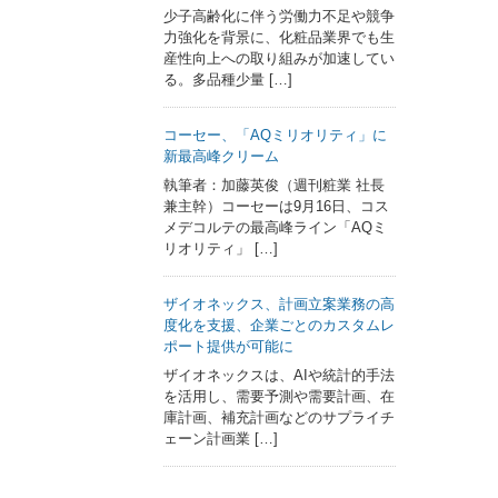
少子高齢化に伴う労働力不足や競争
力強化を背景に、化粧品業界でも生
産性向上への取り組みが加速してい
る。多品種少量 […]
コーセー、「AQミリオリティ」に
新最高峰クリーム
執筆者：加藤英俊（週刊粧業 社長
兼主幹）コーセーは9月16日、コス
メデコルテの最高峰ライン「AQミ
リオリティ」 […]
ザイオネックス、計画立案業務の高
度化を支援、企業ごとのカスタムレ
ポート提供が可能に
ザイオネックスは、AIや統計的手法
を活用し、需要予測や需要計画、在
庫計画、補充計画などのサプライチ
ェーン計画業 […]