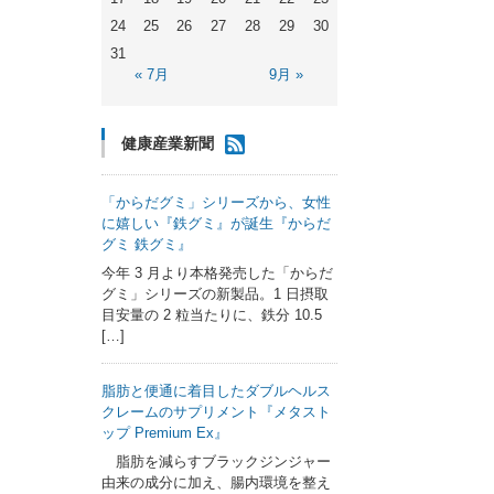
24
25
26
27
28
29
30
31
« 7月
9月 »
健康産業新聞
「からだグミ」シリーズから、女性
に嬉しい『鉄グミ』が誕生『からだ
グミ 鉄グミ』
今年 3 月より本格発売した「からだ
グミ」シリーズの新製品。1 日摂取
目安量の 2 粒当たりに、鉄分 10.5
[…]
脂肪と便通に着目したダブルヘルス
クレームのサプリメント『メタスト
ップ Premium Ex』
脂肪を減らすブラックジンジャー
由来の成分に加え、腸内環境を整え