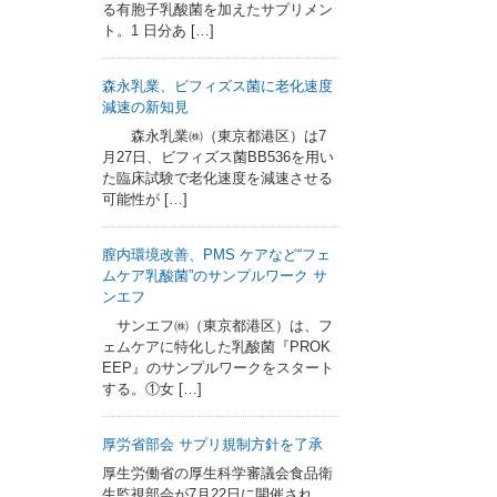
る有胞子乳酸菌を加えたサプリメン
ト。1 日分あ […]
森永乳業、ビフィズス菌に老化速度
減速の新知見
森永乳業㈱（東京都港区）は7
月27日、ビフィズス菌BB536を用い
た臨床試験で老化速度を減速させる
可能性が […]
膣内環境改善、PMS ケアなど“フェ
ムケア乳酸菌”のサンプルワーク サ
ンエフ
サンエフ㈱（東京都港区）は、フ
ェムケアに特化した乳酸菌『PROK
EEP』のサンプルワークをスタート
する。①女 […]
厚労省部会 サプリ規制方針を了承
厚生労働省の厚生科学審議会食品衛
生監視部会が7月22日に開催され、