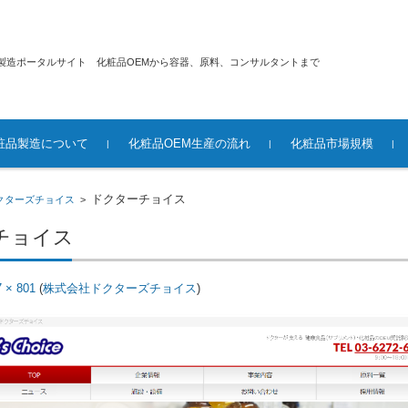
製造ポータルサイト 化粧品OEMから容器、原料、コンサルタントまで
粧品製造について
化粧品OEM生産の流れ
化粧品市場規模
ドクターチョイス
クターズチョイス
>
チョイス
7 × 801
(
株式会社ドクターズチョイス
)