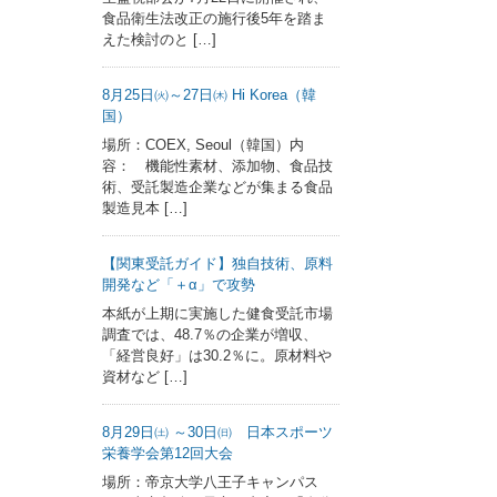
食品衛生法改正の施行後5年を踏ま
えた検討のと […]
8月25日㈫～27日㈭ Hi Korea（韓
国）
場所：COEX, Seoul（韓国）内
容： 機能性素材、添加物、食品技
術、受託製造企業などが集まる食品
製造見本 […]
【関東受託ガイド】独自技術、原料
開発など「＋α」で攻勢
本紙が上期に実施した健食受託市場
調査では、48.7％の企業が増収、
「経営良好」は30.2％に。原材料や
資材など […]
8月29日㈯ ～30日㈰ 日本スポーツ
栄養学会第12回大会
場所：帝京大学八王子キャンパス