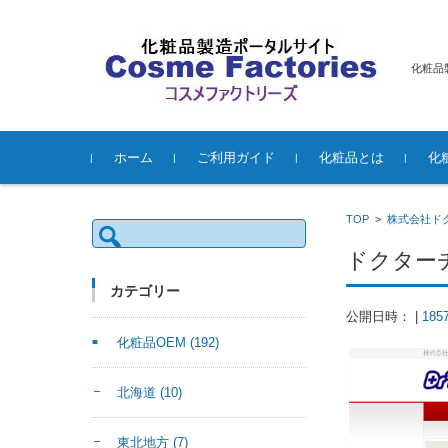
化粧品
コンテンツに移動
ホーム
ご利用ガイド
化粧品とは
化
TOP
>
株式会社ド
検
索:
ドクター
カテゴリー
公開日時：
|
185
化粧品OEM
(192)
北海道
(10)
東北地方
(7)