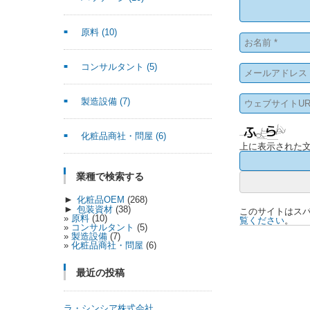
原料
(10)
コンサルタント
(5)
製造設備
(7)
化粧品商社・問屋
(6)
上に表示された
業種で検索する
►
化粧品OEM
(268)
►
包装資材
(38)
このサイトはスパム
原料
(10)
覧ください
。
コンサルタント
(5)
製造設備
(7)
化粧品商社・問屋
(6)
最近の投稿
ラ・シンシア株式会社