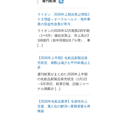
週刊粧業
ライオン、2026年上期決算は増収2
ケタ増益～オーラルヘルス・海外事
業の収益性改善が寄与
ライオンの2026年12月期第2四半期
（1〜6月）連結決算は、売上高が2
168億円（前年同期比8.7％増）、事
[…]
【2026年上半期】化粧品新製品発
売状況、個数は減少も平均単価は上
昇
週刊粧業がまとめた2026年上半期
の化粧品新製品発売状況（1月1日
～6月30日、粧業日報、訪販ジャー
ナル掲載分 […]
【2026年化粧品業界】生産性向上
支援、属人化の解消へ業務基盤を再
構築