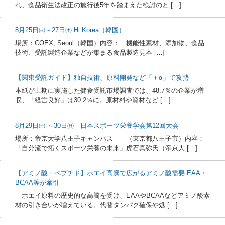
れ、食品衛生法改正の施行後5年を踏まえた検討のと […]
8月25日㈫～27日㈭ Hi Korea（韓国）
場所：COEX, Seoul（韓国）内容： 機能性素材、添加物、食品
技術、受託製造企業などが集まる食品製造見本 […]
【関東受託ガイド】独自技術、原料開発など「＋α」で攻勢
本紙が上期に実施した健食受託市場調査では、48.7％の企業が増
収、「経営良好」は30.2％に。原材料や資材など […]
8月29日㈯ ～30日㈰ 日本スポーツ栄養学会第12回大会
場所：帝京大学八王子キャンパス （東京都八王子市）内容：
「自分流で拓くスポーツ栄養の未来」虎石真弥氏（帝京大 […]
【アミノ酸・ペプチド】ホエイ高騰で広がるアミノ酸需要 EAA・
BCAA等が牽引
ホエイ原料の歴史的な高騰を受け、EAAやBCAAなどアミノ酸素
材の引き合いが増えている。代替タンパク確保や処 […]