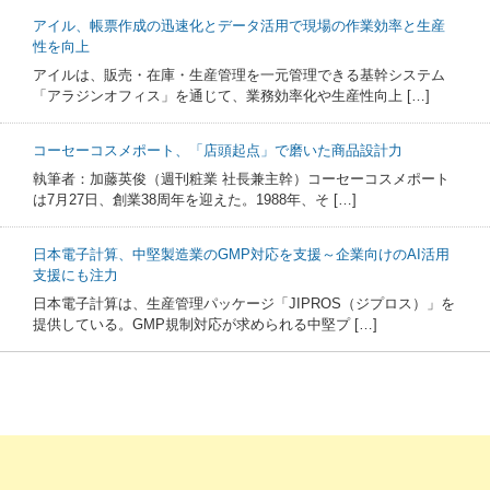
アイル、帳票作成の迅速化とデータ活用で現場の作業効率と生産
性を向上
アイルは、販売・在庫・生産管理を一元管理できる基幹システム
「アラジンオフィス」を通じて、業務効率化や生産性向上 […]
コーセーコスメポート、「店頭起点」で磨いた商品設計力
執筆者：加藤英俊（週刊粧業 社長兼主幹）コーセーコスメポート
は7月27日、創業38周年を迎えた。1988年、そ […]
日本電子計算、中堅製造業のGMP対応を支援～企業向けのAI活用
支援にも注力
日本電子計算は、生産管理パッケージ「JIPROS（ジプロス）」を
提供している。GMP規制対応が求められる中堅プ […]