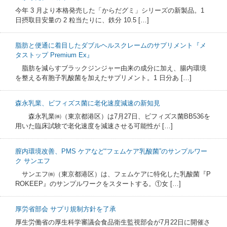
今年 3 月より本格発売した「からだグミ」シリーズの新製品。1
日摂取目安量の 2 粒当たりに、鉄分 10.5 […]
脂肪と便通に着目したダブルヘルスクレームのサプリメント『メ
タストップ Premium Ex』
脂肪を減らすブラックジンジャー由来の成分に加え、腸内環境
を整える有胞子乳酸菌を加えたサプリメント。1 日分あ […]
森永乳業、ビフィズス菌に老化速度減速の新知見
森永乳業㈱（東京都港区）は7月27日、ビフィズス菌BB536を
用いた臨床試験で老化速度を減速させる可能性が […]
膣内環境改善、PMS ケアなど“フェムケア乳酸菌”のサンプルワー
ク サンエフ
サンエフ㈱（東京都港区）は、フェムケアに特化した乳酸菌『P
ROKEEP』のサンプルワークをスタートする。①女 […]
厚労省部会 サプリ規制方針を了承
厚生労働省の厚生科学審議会食品衛生監視部会が7月22日に開催さ