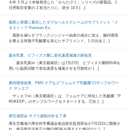
今年 3 月より本格発売した「からだグミ」シリーズの新製品。1
日摂取目安量の 2 粒当たりに、鉄分 10.5 […]
脂肪と便通に着目したダブルヘルスクレームのサプリメント『メ
タストップ Premium Ex』
脂肪を減らすブラックジンジャー由来の成分に加え、腸内環境
を整える有胞子乳酸菌を加えたサプリメント。1 日分あ […]
森永乳業、ビフィズス菌に老化速度減速の新知見
森永乳業㈱（東京都港区）は7月27日、ビフィズス菌BB536を
用いた臨床試験で老化速度を減速させる可能性が […]
膣内環境改善、PMS ケアなど“フェムケア乳酸菌”のサンプルワー
ク サンエフ
サンエフ㈱（東京都港区）は、フェムケアに特化した乳酸菌『P
ROKEEP』のサンプルワークをスタートする。①女 […]
厚労省部会 サプリ規制方針を了承
厚生労働省の厚生科学審議会食品衛生監視部会が7月22日に開催さ
れ、食品衛生法改正の施行後5年を踏まえた検討のと […]