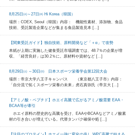
8月25日㈫～27日㈭ Hi Korea（韓国）
場所：COEX, Seoul（韓国）内容： 機能性素材、添加物、食品
技術、受託製造企業などが集まる食品製造見本 […]
【関東受託ガイド】独自技術、原料開発など「＋α」で攻勢
本紙が上期に実施した健食受託市場調査では、48.7％の企業が増
収、「経営良好」は30.2％に。原材料や資材など […]
8月29日㈯ ～30日㈰ 日本スポーツ栄養学会第12回大会
場所：帝京大学八王子キャンパス （東京都八王子市）内容：
「自分流で拓くスポーツ栄養の未来」虎石真弥氏（帝京大 […]
【アミノ酸・ペプチド】ホエイ高騰で広がるアミノ酸需要 EAA・
BCAA等が牽引
ホエイ原料の歴史的な高騰を受け、EAAやBCAAなどアミノ酸素
材の引き合いが増えている。代替タンパク確保や処 […]
【注目のプロテイン】ホエイ一強に変化の兆し WPC高騰で始まる