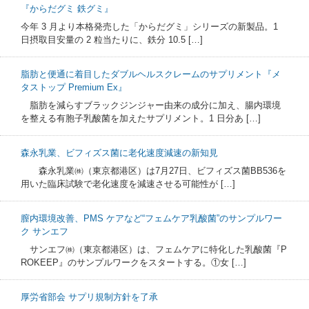
『からだグミ 鉄グミ』
今年 3 月より本格発売した「からだグミ」シリーズの新製品。1
日摂取目安量の 2 粒当たりに、鉄分 10.5 […]
脂肪と便通に着目したダブルヘルスクレームのサプリメント『メ
タストップ Premium Ex』
脂肪を減らすブラックジンジャー由来の成分に加え、腸内環境
を整える有胞子乳酸菌を加えたサプリメント。1 日分あ […]
森永乳業、ビフィズス菌に老化速度減速の新知見
森永乳業㈱（東京都港区）は7月27日、ビフィズス菌BB536を
用いた臨床試験で老化速度を減速させる可能性が […]
膣内環境改善、PMS ケアなど“フェムケア乳酸菌”のサンプルワー
ク サンエフ
サンエフ㈱（東京都港区）は、フェムケアに特化した乳酸菌『P
ROKEEP』のサンプルワークをスタートする。①女 […]
厚労省部会 サプリ規制方針を了承