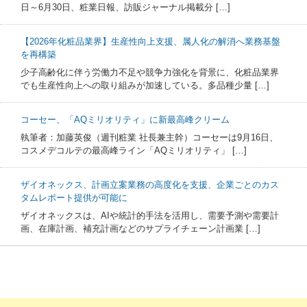
日～6月30日、粧業日報、訪販ジャーナル掲載分 […]
【2026年化粧品業界】生産性向上支援、属人化の解消へ業務基盤
を再構築
少子高齢化に伴う労働力不足や競争力強化を背景に、化粧品業界
でも生産性向上への取り組みが加速している。多品種少量 […]
コーセー、「AQミリオリティ」に新最高峰クリーム
執筆者：加藤英俊（週刊粧業 社長兼主幹）コーセーは9月16日、
コスメデコルテの最高峰ライン「AQミリオリティ」 […]
ザイオネックス、計画立案業務の高度化を支援、企業ごとのカス
タムレポート提供が可能に
ザイオネックスは、AIや統計的手法を活用し、需要予測や需要計
画、在庫計画、補充計画などのサプライチェーン計画業 […]