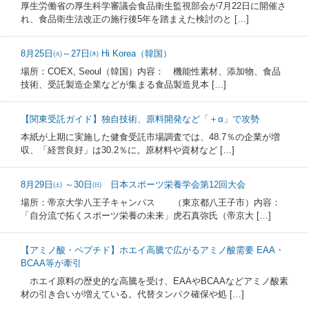
厚生労働省の厚生科学審議会食品衛生監視部会が7月22日に開催さ
れ、食品衛生法改正の施行後5年を踏まえた検討のと […]
8月25日㈫～27日㈭ Hi Korea（韓国）
場所：COEX, Seoul（韓国）内容： 機能性素材、添加物、食品
技術、受託製造企業などが集まる食品製造見本 […]
【関東受託ガイド】独自技術、原料開発など「＋α」で攻勢
本紙が上期に実施した健食受託市場調査では、48.7％の企業が増
収、「経営良好」は30.2％に。原材料や資材など […]
8月29日㈯ ～30日㈰ 日本スポーツ栄養学会第12回大会
場所：帝京大学八王子キャンパス （東京都八王子市）内容：
「自分流で拓くスポーツ栄養の未来」虎石真弥氏（帝京大 […]
【アミノ酸・ペプチド】ホエイ高騰で広がるアミノ酸需要 EAA・
BCAA等が牽引
ホエイ原料の歴史的な高騰を受け、EAAやBCAAなどアミノ酸素
材の引き合いが増えている。代替タンパク確保や処 […]