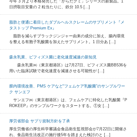
今年 3 月より本格発売した「からだグミ」シリーズの新製品。1
日摂取目安量の 2 粒当たりに、鉄分 10.5 […]
脂肪と便通に着目したダブルヘルスクレームのサプリメント『メ
タストップ Premium Ex』
脂肪を減らすブラックジンジャー由来の成分に加え、腸内環境
を整える有胞子乳酸菌を加えたサプリメント。1 日分あ […]
森永乳業、ビフィズス菌に老化速度減速の新知見
森永乳業㈱（東京都港区）は7月27日、ビフィズス菌BB536を
用いた臨床試験で老化速度を減速させる可能性が […]
膣内環境改善、PMS ケアなど“フェムケア乳酸菌”のサンプルワー
ク サンエフ
サンエフ㈱（東京都港区）は、フェムケアに特化した乳酸菌『P
ROKEEP』のサンプルワークをスタートする。①女 […]
厚労省部会 サプリ規制方針を了承
厚生労働省の厚生科学審議会食品衛生監視部会が7月22日に開催さ
れ、食品衛生法改正の施行後5年を踏まえた検討のと […]