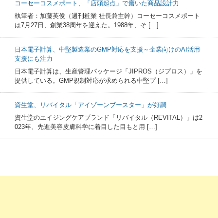
コーセーコスメポート、「店頭起点」で磨いた商品設計力
執筆者：加藤英俊（週刊粧業 社長兼主幹）コーセーコスメポート
は7月27日、創業38周年を迎えた。1988年、そ […]
日本電子計算、中堅製造業のGMP対応を支援～企業向けのAI活用
支援にも注力
日本電子計算は、生産管理パッケージ「JIPROS（ジプロス）」を
提供している。GMP規制対応が求められる中堅プ […]
資生堂、リバイタル「アイゾーンブースター」が好調
資生堂のエイジングケアブランド「リバイタル（REVITAL）」は2
023年、先進美容皮膚科学に着目した目もと用 […]