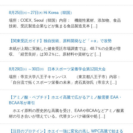
8月25日㈫～27日㈭ Hi Korea（韓国）
場所：COEX, Seoul（韓国）内容： 機能性素材、添加物、食品
技術、受託製造企業などが集まる食品製造見本 […]
【関東受託ガイド】独自技術、原料開発など「＋α」で攻勢
本紙が上期に実施した健食受託市場調査では、48.7％の企業が増
収、「経営良好」は30.2％に。原材料や資材など […]
8月29日㈯ ～30日㈰ 日本スポーツ栄養学会第12回大会
場所：帝京大学八王子キャンパス （東京都八王子市）内容：
「自分流で拓くスポーツ栄養の未来」虎石真弥氏（帝京大 […]
【アミノ酸・ペプチド】ホエイ高騰で広がるアミノ酸需要 EAA・
BCAA等が牽引
ホエイ原料の歴史的な高騰を受け、EAAやBCAAなどアミノ酸素
材の引き合いが増えている。代替タンパク確保や処 […]
【注目のプロテイン】ホエイ一強に変化の兆し WPC高騰で始まる