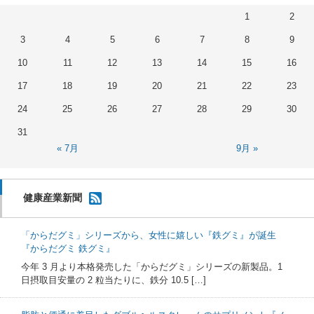
1
2
3
4
5
6
7
8
9
10
11
12
13
14
15
16
17
18
19
20
21
22
23
24
25
26
27
28
29
30
31
« 7月
9月 »
健康産業新聞
「からだグミ」シリーズから、女性に嬉しい『鉄グミ』が誕生
『からだグミ 鉄グミ』
今年 3 月より本格発売した「からだグミ」シリーズの新製品。1
日摂取目安量の 2 粒当たりに、鉄分 10.5 […]