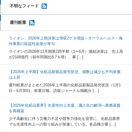
不明なフィード
週刊粧業
ライオン、2026年上期決算は増収2ケタ増益～オーラルヘルス・海
外事業の収益性改善が寄与
ライオンの2026年12月期第2四半期（1〜6月）連結決算は、売上高
が2168億円（前年同期比8.7％増）、事 […]
【2026年上半期】化粧品新製品発売状況、個数は減少も平均単価
は上昇
週刊粧業がまとめた2026年上半期の化粧品新製品発売状況（1月1
日～6月30日、粧業日報、訪販ジャーナル掲載分 […]
【2026年化粧品業界】生産性向上支援、属人化の解消へ業務基盤
を再構築
少子高齢化に伴う労働力不足や競争力強化を背景に、化粧品業界
でも生産性向上への取り組みが加速している。多品種少量 […]