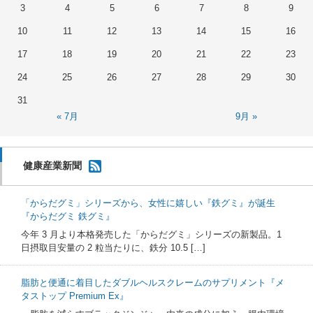
3
4
5
6
7
8
9
10
11
12
13
14
15
16
17
18
19
20
21
22
23
24
25
26
27
28
29
30
31
« 7月
9月 »
健康産業新聞
「からだグミ」シリーズから、女性に嬉しい『鉄グミ』が誕生
『からだグミ 鉄グミ』
今年 3 月より本格発売した「からだグミ」シリーズの新製品。1
日摂取目安量の 2 粒当たりに、鉄分 10.5 […]
脂肪と便通に着目したダブルヘルスクレームのサプリメント『メ
タストップ Premium Ex』