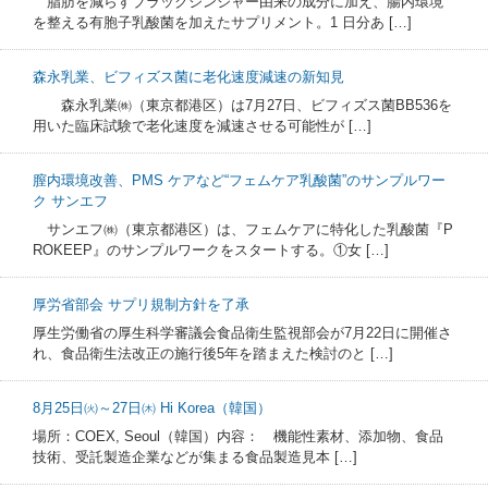
脂肪を減らすブラックジンジャー由来の成分に加え、腸内環境
を整える有胞子乳酸菌を加えたサプリメント。1 日分あ […]
森永乳業、ビフィズス菌に老化速度減速の新知見
森永乳業㈱（東京都港区）は7月27日、ビフィズス菌BB536を
用いた臨床試験で老化速度を減速させる可能性が […]
膣内環境改善、PMS ケアなど“フェムケア乳酸菌”のサンプルワー
ク サンエフ
サンエフ㈱（東京都港区）は、フェムケアに特化した乳酸菌『P
ROKEEP』のサンプルワークをスタートする。①女 […]
厚労省部会 サプリ規制方針を了承
厚生労働省の厚生科学審議会食品衛生監視部会が7月22日に開催さ
れ、食品衛生法改正の施行後5年を踏まえた検討のと […]
8月25日㈫～27日㈭ Hi Korea（韓国）
場所：COEX, Seoul（韓国）内容： 機能性素材、添加物、食品
技術、受託製造企業などが集まる食品製造見本 […]