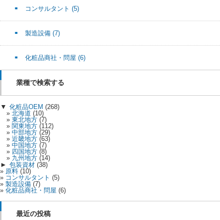
コンサルタント
(5)
製造設備
(7)
化粧品商社・問屋
(6)
業種で検索する
▼
化粧品OEM
(268)
北海道
(10)
東北地方
(7)
関東地方
(112)
中部地方
(29)
近畿地方
(63)
中国地方
(7)
四国地方
(8)
九州地方
(14)
►
包装資材
(38)
原料
(10)
コンサルタント
(5)
製造設備
(7)
化粧品商社・問屋
(6)
最近の投稿