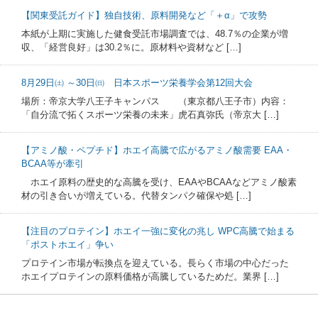
【関東受託ガイド】独自技術、原料開発など「＋α」で攻勢
本紙が上期に実施した健食受託市場調査では、48.7％の企業が増
収、「経営良好」は30.2％に。原材料や資材など […]
8月29日㈯ ～30日㈰ 日本スポーツ栄養学会第12回大会
場所：帝京大学八王子キャンパス （東京都八王子市）内容：
「自分流で拓くスポーツ栄養の未来」虎石真弥氏（帝京大 […]
【アミノ酸・ペプチド】ホエイ高騰で広がるアミノ酸需要 EAA・
BCAA等が牽引
ホエイ原料の歴史的な高騰を受け、EAAやBCAAなどアミノ酸素
材の引き合いが増えている。代替タンパク確保や処 […]
【注目のプロテイン】ホエイ一強に変化の兆し WPC高騰で始まる
「ポストホエイ」争い
プロテイン市場が転換点を迎えている。長らく市場の中心だった
ホエイプロテインの原料価格が高騰しているためだ。業界 […]