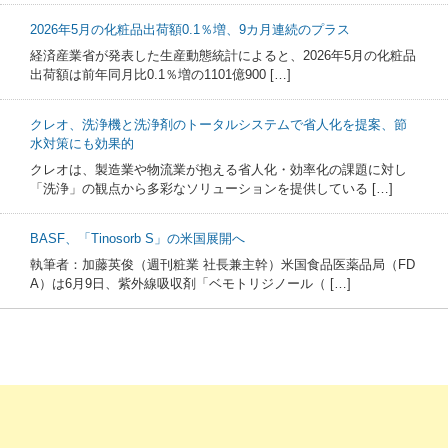
2026年5月の化粧品出荷額0.1％増、9カ月連続のプラス
経済産業省が発表した生産動態統計によると、2026年5月の化粧品
出荷額は前年同月比0.1％増の1101億900 […]
クレオ、洗浄機と洗浄剤のトータルシステムで省人化を提案、節
水対策にも効果的
クレオは、製造業や物流業が抱える省人化・効率化の課題に対し
「洗浄」の観点から多彩なソリューションを提供している […]
BASF、「Tinosorb S」の米国展開へ
執筆者：加藤英俊（週刊粧業 社長兼主幹）米国食品医薬品局（FD
A）は6月9日、紫外線吸収剤「ベモトリジノール（ […]