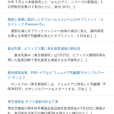
今年 3 月より本格発売した「からだグミ」シリーズの新製品。1
日摂取目安量の 2 粒当たりに、鉄分 10.5 […]
脂肪と便通に着目したダブルヘルスクレームのサプリメント『メ
タストップ Premium Ex』
脂肪を減らすブラックジンジャー由来の成分に加え、腸内環境
を整える有胞子乳酸菌を加えたサプリメント。1 日分あ […]
森永乳業、ビフィズス菌に老化速度減速の新知見
森永乳業㈱（東京都港区）は7月27日、ビフィズス菌BB536を
用いた臨床試験で老化速度を減速させる可能性が […]
膣内環境改善、PMS ケアなど“フェムケア乳酸菌”のサンプルワー
ク サンエフ
サンエフ㈱（東京都港区）は、フェムケアに特化した乳酸菌『P
ROKEEP』のサンプルワークをスタートする。①女 […]
厚労省部会 サプリ規制方針を了承
厚生労働省の厚生科学審議会食品衛生監視部会が7月22日に開催さ
れ、食品衛生法改正の施行後5年を踏まえた検討のと […]