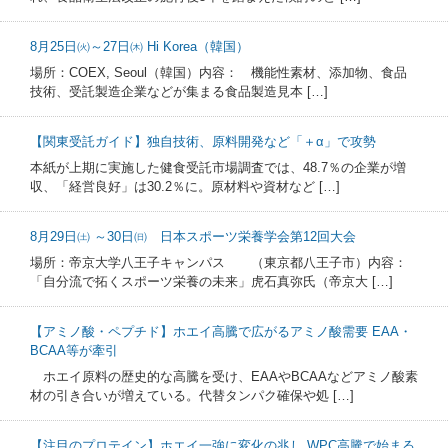
8月25日㈫～27日㈭ Hi Korea（韓国）
場所：COEX, Seoul（韓国）内容： 機能性素材、添加物、食品
技術、受託製造企業などが集まる食品製造見本 […]
【関東受託ガイド】独自技術、原料開発など「＋α」で攻勢
本紙が上期に実施した健食受託市場調査では、48.7％の企業が増
収、「経営良好」は30.2％に。原材料や資材など […]
8月29日㈯ ～30日㈰ 日本スポーツ栄養学会第12回大会
場所：帝京大学八王子キャンパス （東京都八王子市）内容：
「自分流で拓くスポーツ栄養の未来」虎石真弥氏（帝京大 […]
【アミノ酸・ペプチド】ホエイ高騰で広がるアミノ酸需要 EAA・
BCAA等が牽引
ホエイ原料の歴史的な高騰を受け、EAAやBCAAなどアミノ酸素
材の引き合いが増えている。代替タンパク確保や処 […]
【注目のプロテイン】ホエイ一強に変化の兆し WPC高騰で始まる