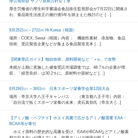
厚労省部会 サプリ規制方針を了承
厚生労働省の厚生科学審議会食品衛生監視部会が7月22日に開催さ
れ、食品衛生法改正の施行後5年を踏まえた検討のと […]
8月25日㈫～27日㈭ Hi Korea（韓国）
場所：COEX, Seoul（韓国）内容： 機能性素材、添加物、食品
技術、受託製造企業などが集まる食品製造見本 […]
【関東受託ガイド】独自技術、原料開発など「＋α」で攻勢
本紙が上期に実施した健食受託市場調査では、48.7％の企業が増
収、「経営良好」は30.2％に。原材料や資材など […]
8月29日㈯ ～30日㈰ 日本スポーツ栄養学会第12回大会
場所：帝京大学八王子キャンパス （東京都八王子市）内容：
「自分流で拓くスポーツ栄養の未来」虎石真弥氏（帝京大 […]
【アミノ酸・ペプチド】ホエイ高騰で広がるアミノ酸需要 EAA・
BCAA等が牽引
ホエイ原料の歴史的な高騰を受け、EAAやBCAAなどアミノ酸素
材の引き合いが増えている。代替タンパク確保や処 […]