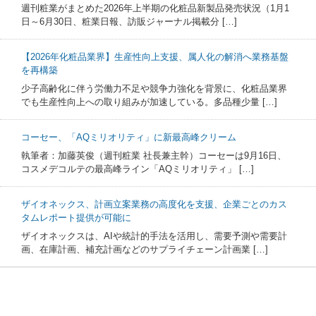
週刊粧業がまとめた2026年上半期の化粧品新製品発売状況（1月1
日～6月30日、粧業日報、訪販ジャーナル掲載分 […]
【2026年化粧品業界】生産性向上支援、属人化の解消へ業務基盤
を再構築
少子高齢化に伴う労働力不足や競争力強化を背景に、化粧品業界
でも生産性向上への取り組みが加速している。多品種少量 […]
コーセー、「AQミリオリティ」に新最高峰クリーム
執筆者：加藤英俊（週刊粧業 社長兼主幹）コーセーは9月16日、
コスメデコルテの最高峰ライン「AQミリオリティ」 […]
ザイオネックス、計画立案業務の高度化を支援、企業ごとのカス
タムレポート提供が可能に
ザイオネックスは、AIや統計的手法を活用し、需要予測や需要計
画、在庫計画、補充計画などのサプライチェーン計画業 […]