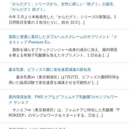
「からだグミ」シリーズから、女性に嬉しい『鉄グミ』が誕生
『からだグミ 鉄グミ』
今年 3 月より本格発売した「からだグミ」シリーズの新製品。1
日摂取目安量の 2 粒当たりに、鉄分 10.5 […]
脂肪と便通に着目したダブルヘルスクレームのサプリメント『メ
タストップ Premium Ex』
脂肪を減らすブラックジンジャー由来の成分に加え、腸内環境
を整える有胞子乳酸菌を加えたサプリメント。1 日分あ […]
森永乳業、ビフィズス菌に老化速度減速の新知見
森永乳業㈱（東京都港区）は7月27日、ビフィズス菌BB536を
用いた臨床試験で老化速度を減速させる可能性が […]
膣内環境改善、PMS ケアなど“フェムケア乳酸菌”のサンプルワー
ク サンエフ
サンエフ㈱（東京都港区）は、フェムケアに特化した乳酸菌『P
ROKEEP』のサンプルワークをスタートする。①女 […]