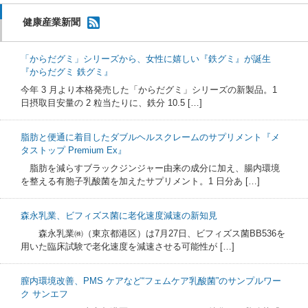
健康産業新聞
「からだグミ」シリーズから、女性に嬉しい『鉄グミ』が誕生
『からだグミ 鉄グミ』
今年 3 月より本格発売した「からだグミ」シリーズの新製品。1
日摂取目安量の 2 粒当たりに、鉄分 10.5 […]
脂肪と便通に着目したダブルヘルスクレームのサプリメント『メ
タストップ Premium Ex』
脂肪を減らすブラックジンジャー由来の成分に加え、腸内環境
を整える有胞子乳酸菌を加えたサプリメント。1 日分あ […]
森永乳業、ビフィズス菌に老化速度減速の新知見
森永乳業㈱（東京都港区）は7月27日、ビフィズス菌BB536を
用いた臨床試験で老化速度を減速させる可能性が […]
膣内環境改善、PMS ケアなど“フェムケア乳酸菌”のサンプルワー
ク サンエフ