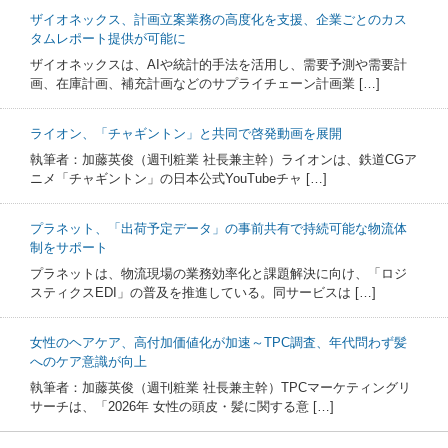
ザイオネックス、計画立案業務の高度化を支援、企業ごとのカス
タムレポート提供が可能に
ザイオネックスは、AIや統計的手法を活用し、需要予測や需要計
画、在庫計画、補充計画などのサプライチェーン計画業 […]
ライオン、「チャギントン」と共同で啓発動画を展開
執筆者：加藤英俊（週刊粧業 社長兼主幹）ライオンは、鉄道CGア
ニメ「チャギントン」の日本公式YouTubeチャ […]
プラネット、「出荷予定データ」の事前共有で持続可能な物流体
制をサポート
プラネットは、物流現場の業務効率化と課題解決に向け、「ロジ
スティクスEDI」の普及を推進している。同サービスは […]
女性のヘアケア、高付加価値化が加速～TPC調査、年代問わず髪
へのケア意識が向上
執筆者：加藤英俊（週刊粧業 社長兼主幹）TPCマーケティングリ
サーチは、「2026年 女性の頭皮・髪に関する意 […]