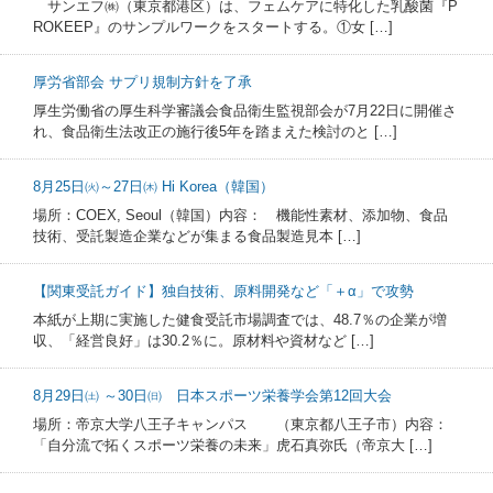
サンエフ㈱（東京都港区）は、フェムケアに特化した乳酸菌『P
ROKEEP』のサンプルワークをスタートする。①女 […]
厚労省部会 サプリ規制方針を了承
厚生労働省の厚生科学審議会食品衛生監視部会が7月22日に開催さ
れ、食品衛生法改正の施行後5年を踏まえた検討のと […]
8月25日㈫～27日㈭ Hi Korea（韓国）
場所：COEX, Seoul（韓国）内容： 機能性素材、添加物、食品
技術、受託製造企業などが集まる食品製造見本 […]
【関東受託ガイド】独自技術、原料開発など「＋α」で攻勢
本紙が上期に実施した健食受託市場調査では、48.7％の企業が増
収、「経営良好」は30.2％に。原材料や資材など […]
8月29日㈯ ～30日㈰ 日本スポーツ栄養学会第12回大会
場所：帝京大学八王子キャンパス （東京都八王子市）内容：
「自分流で拓くスポーツ栄養の未来」虎石真弥氏（帝京大 […]